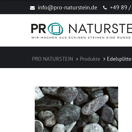
Produkte
info@pro-naturstein.de
+49 89 /
Naturstein
Feinsteinzeug "New Age Stone"
Zubehör
PRO NATURSTEIN
Produkte
Edelsplitt
Produktkataloge