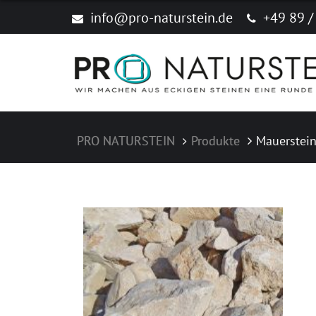
Produkte
info@pro-naturstein.de
+49 89 /
Naturstein
Feinsteinzeug "New Age Stone"
Zubehör
PRO NATURSTEIN
Produkte
Mauerstein
Produktkataloge