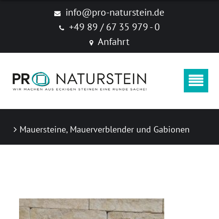
Produkte
info@pro-naturstein.de
+49 89 / 67 35 979 - 0
Naturstein
Anfahrt
Feinsteinzeug "New Age Stone"
Zubehör
Produktkataloge
Mauersteine, Mauerverblender und Gabionen