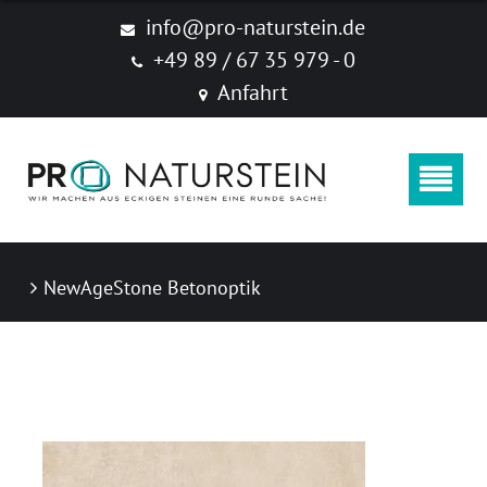
Produkte
info@pro-naturstein.de
+49 89 / 67 35 979 - 0
Naturstein
Anfahrt
Feinsteinzeug "New Age Stone"
Zubehör
Produktkataloge
NewAgeStone Betonoptik