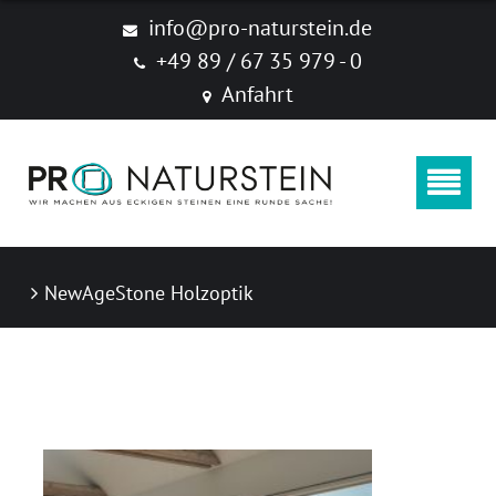
Produkte
info@pro-naturstein.de
+49 89 / 67 35 979 - 0
Naturstein
Anfahrt
Feinsteinzeug "New Age Stone"
Zubehör
Produktkataloge
NewAgeStone Holzoptik