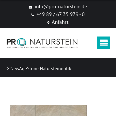
Produkte
info@pro-naturstein.de
+49 89 / 67 35 979 - 0
Naturstein
Anfahrt
Feinsteinzeug "New Age Stone"
Zubehör
Produktkataloge
NewAgeStone Natursteinoptik