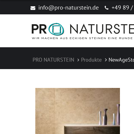
Produkte
info@pro-naturstein.de
+49 89 /
Naturstein
Feinsteinzeug "New Age Stone"
Zubehör
PRO NATURSTEIN
Produkte
NewAgeSto
Produktkataloge