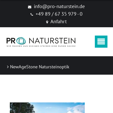
Produkte
info@pro-naturstein.de
+49 89 / 67 35 979 - 0
Naturstein
Anfahrt
Feinsteinzeug "New Age Stone"
Zubehör
Produktkataloge
NewAgeStone Natursteinoptik