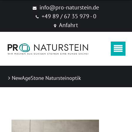
Produkte
info@pro-naturstein.de
+49 89 / 67 35 979 - 0
Naturstein
Anfahrt
Feinsteinzeug "New Age Stone"
Zubehör
Produktkataloge
NewAgeStone Natursteinoptik