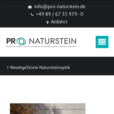
Produkte
info@pro-naturstein.de
+49 89 / 67 35 979 - 0
Naturstein
Anfahrt
Feinsteinzeug "New Age Stone"
Zubehör
Produktkataloge
NewAgeStone Natursteinoptik