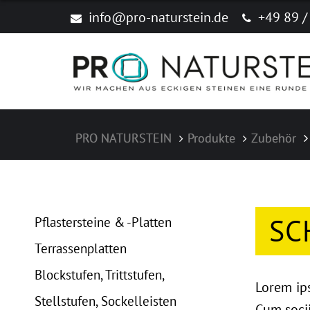
info@pro-naturstein.de
+49 89 /
PRO NATURSTEIN
Produkte
Zubehör
Navigation überspringen
SC
Pflastersteine & -Platten
Terrassenplatten
Blockstufen, Trittstufen,
Lorem ip
Stellstufen, Sockelleisten
Cum socii