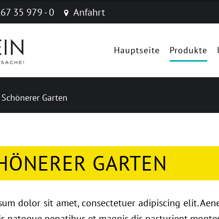
 67 35 979 - 0
Anfahrt
Navigation
überspringen
Hauptseite
Produkte
Schönerer Garten
HÖNERER GARTEN
sum dolor sit amet, consectetuer adipiscing elit. A
s natoque penatibus et magnis dis parturient montes