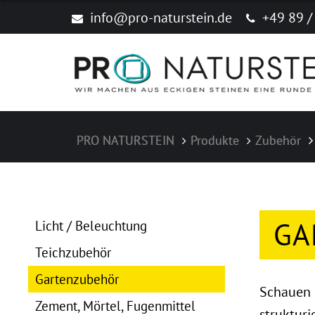
info@pro-naturstein.de
+49 89 /
PRO NATURSTEIN
Produkte
Zubehör
Navigation überspringen
GA
Licht / Beleuchtung
Teichzubehör
Gartenzubehör
Schauen S
Zement, Mörtel, Fugenmittel
struktur