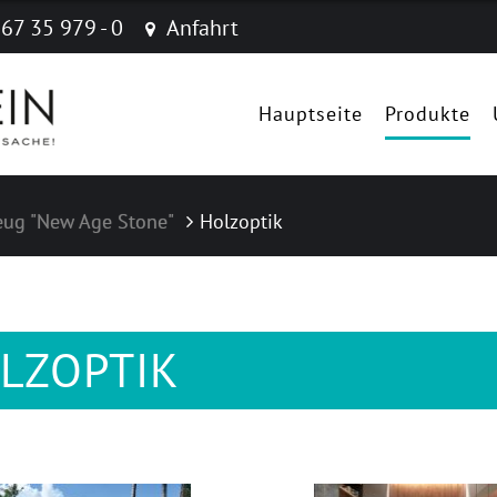
 67 35 979 - 0
Anfahrt
Navigation
überspringen
Hauptseite
Produkte
eug "New Age Stone"
Holzoptik
LZOPTIK