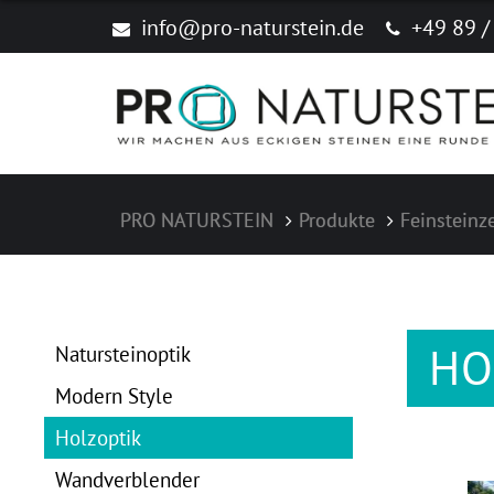
info@pro-naturstein.de
+49 89 /
PRO NATURSTEIN
Produkte
Feinsteinz
Navigation überspringen
HO
Natursteinoptik
Modern Style
Holzoptik
Wandverblender